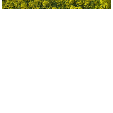
ZESPÓŁ KURATORSKI I ARANŻACYJNY
Katarzyna Podgórska-Glonti, Ewa Mróz-Pacholczyk, Karolina
Grzeszczuk, Justyna Ryczek
Konserwacja wybranych prac graficznych została
przeprowadzona w Interdyscyplinarnej Pracowni
Dokumentacji i Ochrony Konserwatorskiej Sztuki
Nowoczesnej dr hab. Moniki Korony, prof. UAP.
Podziękowania dla Teatru Wielkiego im. S. Moniuszki w
Poznaniu, Polskiego Teatru Tańca, Teatru Animacji, Teatru
Zagłębia, Opery Śląskiej w Bytomiu, Centrum Scenografii
Polskiej oraz spadkobierców za udostępnienie zbiorów
archiwalnych.