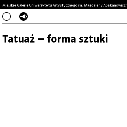
Miejskie Galerie Uniwersytetu Artystycznego
im. Magdaleny Abakanowicz 
Tatuaż – forma sztuki