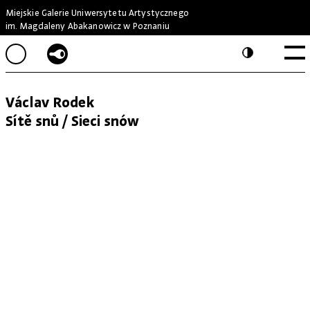
Miejskie Galerie Uniwersytetu Artystycznego
im. Magdaleny Abakanowicz w Poznaniu
Václav Rodek
Sítě snů / Sieci snów