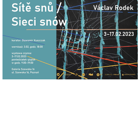
ZAPROSZENIE DO WSPÓLNEJ PODRÓŻY
Analiza twórczości Vaclawa Rodka w oparciu o refleksję nad
realnym światem i nad dokonaniami kultury wizualnej w
odwołaniu do zasad estetyki najprawdopodobniej doprowadzi
nas do stwierdzenia, że dzieła artysty są ekspresyjne i są