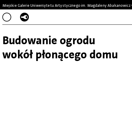
Miejskie Galerie Uniwersytetu Artystycznego
im. Magdaleny Abakanowicz 
Budowanie ogrodu
wokół płonącego domu