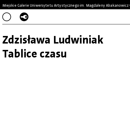
Miejskie Galerie Uniwersytetu Artystycznego
im. Magdaleny Abakanowicz 
Zdzisława Ludwiniak
Tablice czasu