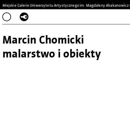
Miejskie Galerie Uniwersytetu Artystycznego
im. Magdaleny Abakanowicz 
Marcin Chomicki
malarstwo i obiekty