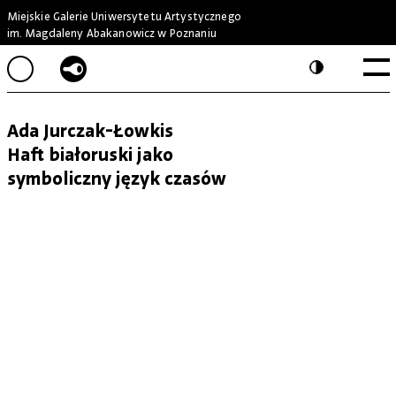
Miejskie Galerie Uniwersytetu Artystycznego
im. Magdaleny Abakanowicz w Poznaniu
Ada Jurczak-Łowkis
Haft białoruski jako
symboliczny język czasów