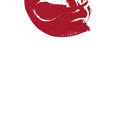
KURATORKA
Zuzanna Tetera
OPRAWA GRAFICZNA
Weronika Kalemba
„Pożytek nieużytecznego” jest poznańskim debiutem
wystawienniczym Mai Kozłowskiej, a prezentowane prace są
urzeczywistnieniem emocji oraz warsztatu malarskiego
artystki.
Tym, co charakteryzuje jej działania artystyczne